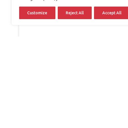
Customize
Reject All
Accept All
Spurstangenkopf
Axialgelenk-Spurstange
Lenkgetriebe