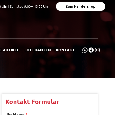
Zum Händershop
0 Uhr | Samstag 9.00 – 13.00 Uhr
WhatsApp
Faceboo
Instag
E ARTIKEL
LIEFERANTEN
KONTAKT
Kontakt Formular
Ihr Name
*